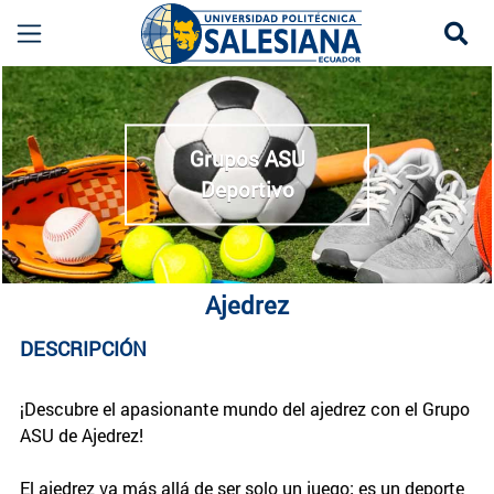
Se
Ajedrez Quito UPS | Desarrollo Cognitivo y Estr
more
Grupos ASU
Deportivo
Ajedrez
DESCRIPCIÓN
¡Descubre el apasionante mundo del ajedrez con el Grupo
ASU de Ajedrez!
El ajedrez va más allá de ser solo un juego; es un deporte