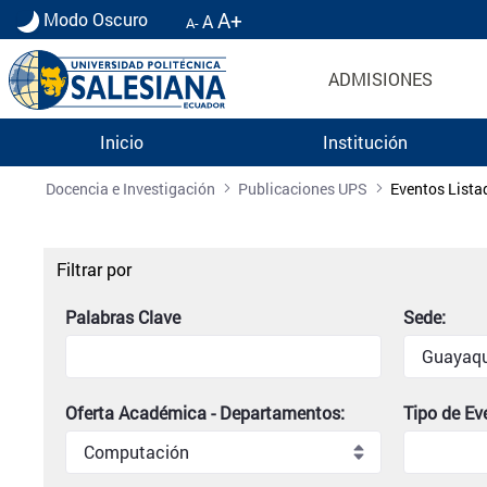
A+
Modo Oscuro
A
A-
ADMISIONES
Inicio
Institución
Listado de eventos universitarios | Universidad 
Docencia e Investigación
Publicaciones UPS
Eventos Lista
Filtrar por
Palabras Clave
Sede:
Oferta Académica - Departamentos:
Tipo de Ev