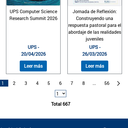
UPS Computer Science
Jornada de Reflexión:
Research Summit 2026
Construyendo una
respuesta pastoral para el
abordaje de las realidades
juveniles
UPS -
UPS -
20/04/2026
26/03/2026
Leer más
Leer más
1
2
3
4
5
6
7
8
...
56
Total 667