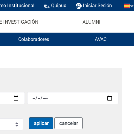
reo Institucional
Quipux
Iniciar Sesión
E INVESTIGACIÓN
ALUMNI
Colaboradores
AVAC
aplicar
cancelar