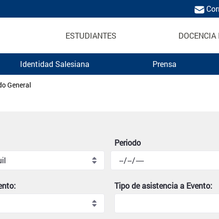
Cor
ESTUDIANTES
DOCENCIA 
Identidad Salesiana
Prensa
Politécnica Salesiana
do General
Periodo
ento:
Tipo de asistencia a Evento: