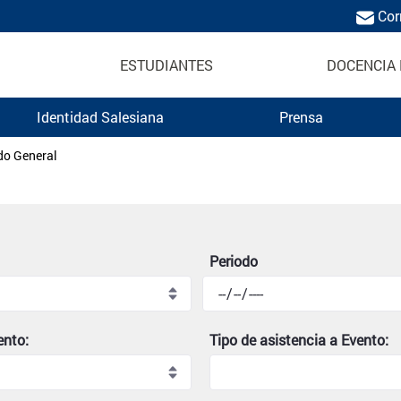
Cor
ESTUDIANTES
DOCENCIA 
Identidad Salesiana
Prensa
Politécnica Salesiana
do General
Periodo
ento:
Tipo de asistencia a Evento: