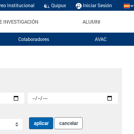
reo Institucional
Quipux
Iniciar Sesión
E INVESTIGACIÓN
ALUMNI
Colaboradores
AVAC
aplicar
cancelar