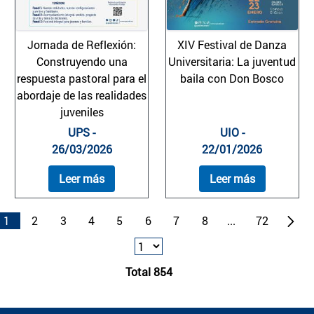
Jornada de Reflexión:
XIV Festival de Danza
Construyendo una
Universitaria: La juventud
respuesta pastoral para el
baila con Don Bosco
abordaje de las realidades
juveniles
UPS -
UIO -
26/03/2026
22/01/2026
Leer más
Leer más
1
2
3
4
5
6
7
8
...
72
Total 854