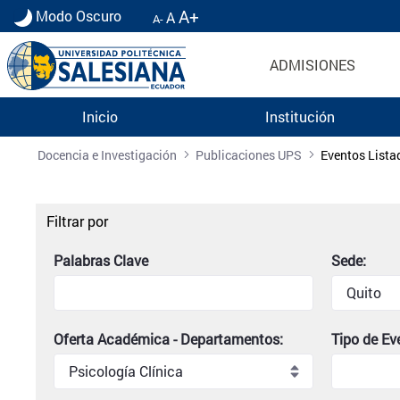
A+
Modo Oscuro
A
A-
ADMISIONES
Inicio
Institución
Listado de eventos universitarios | Universidad 
Docencia e Investigación
Publicaciones UPS
Eventos Lista
Filtrar por
Palabras Clave
Sede:
Oferta Académica - Departamentos:
Tipo de Ev