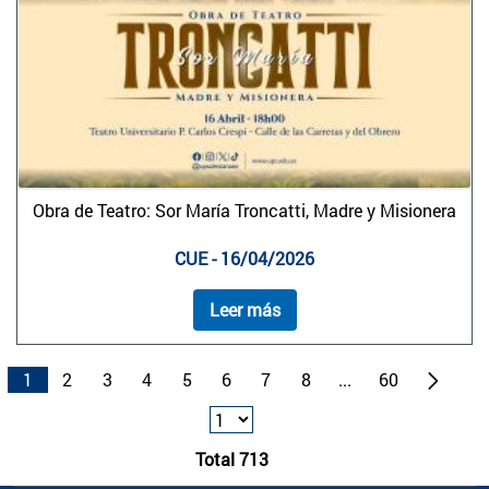
Obra de Teatro: Sor María Troncatti, Madre y Misionera
CUE - 16/04/2026
Leer más
1
2
3
4
5
6
7
8
...
60
Total 713