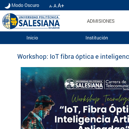
A+
Modo Oscuro
A
A-
ADMISIONES
Inicio
Institución
Eventos UPS
Workshop: IoT fibra óptica e inteligenci