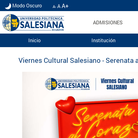
A+
Modo Oscuro
A
A-
ADMISIONES
Inicio
Institución
Eventos UPS
Viernes Cultural Salesiano - Serenata 