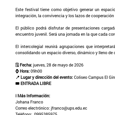
Este festival tiene como objetivo generar un espacio
integración, la convivencia y los lazos de cooperación 
El público podrá disfrutar de presentaciones carga
encuentro juvenil. Será una jornada en la que cada core
El intercolegial reunirá agrupaciones que interpret
consolidando un espacio diverso, dinámico y lleno de c
🗓️ Fecha:
jueves, 28 de mayo de 2026
⌚ Hora:
09h00
📍 Lugar y dirección del evento:
Coliseo Campus El Giró
🎟️ ENTRADA LIBRE
ℹ️ Más Información:
Johana Franco
Correo electrónico: jfranco@ups.edu.ec
Teléfono: 0995385975