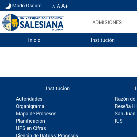
A+
Modo Oscuro
A
A-
ADMISIONES
Inicio
Institución
Información para Graduados UPS | Universidad 
Institución
Autoridades
Razón de 
Organigrama
Reseña Hi
Mapa de Procesos
San Juan
Planificación
IUS
UPS en Cifras
Ciencia de Datos y Procesos