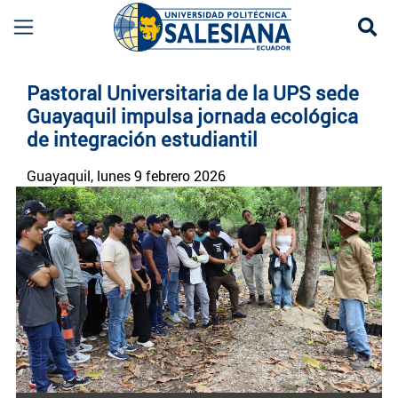
Se
Noticias UPS | Actualidad Universidad Politécn
Pastoral Universitaria de la UPS sede
Guayaquil impulsa jornada ecológica
de integración estudiantil
Guayaquil
, lunes 9 febrero 2026