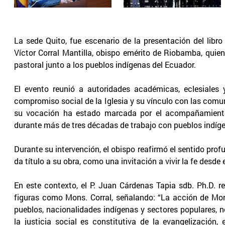
La sede Quito, fue escenario de la presentación del libr
Víctor Corral Mantilla, obispo emérito de Riobamba, quie
pastoral junto a los pueblos indígenas del Ecuador.
El evento reunió a autoridades académicas, eclesiales 
compromiso social de la Iglesia y su vínculo con las com
su vocación ha estado marcada por el acompañamiento 
durante más de tres décadas de trabajo con pueblos indíg
Durante su intervención, el obispo reafirmó el sentido pro
da título a su obra, como una invitación a vivir la fe desde e
En este contexto, el P. Juan Cárdenas Tapia sdb. Ph.D. r
figuras como Mons. Corral, señalando: “La acción de Mons.
pueblos, nacionalidades indígenas y sectores populares, 
la justicia social es constitutiva de la evangelización