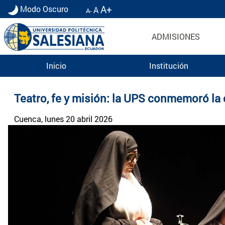
A+
Modo Oscuro
A
A-
ADMISIONES
Inicio
Institución
Noticias UPS | Actualidad Universidad Politécn
Teatro, fe y misión: la UPS conmemoró la
Cuenca
, lunes 20 abril 2026