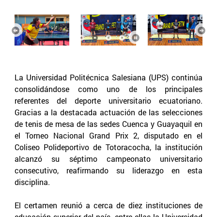
Anterior
Sigu
La Universidad Politécnica Salesiana (UPS) continúa
consolidándose como uno de los principales
referentes del deporte universitario ecuatoriano.
Gracias a la destacada actuación de las selecciones
de tenis de mesa de las sedes Cuenca y Guayaquil en
el Torneo Nacional Grand Prix 2, disputado en el
Coliseo Polideportivo de Totoracocha, la institución
alcanzó su séptimo campeonato universitario
consecutivo, reafirmando su liderazgo en esta
disciplina.
El certamen reunió a cerca de diez instituciones de
educación superior del país, entre ellas la Universidad