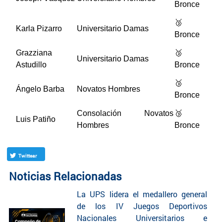
Bronce
🥉
Karla Pizarro
Universitario Damas
Bronce
Grazziana
🥉
Universitario Damas
Astudillo
Bronce
🥉
Ángelo Barba
Novatos Hombres
Bronce
Consolación Novatos
🥉
Luis Patiño
Hombres
Bronce
Twittear
Noticias Relacionadas
La UPS lidera el medallero general
de los IV Juegos Deportivos
Nacionales Universitarios e