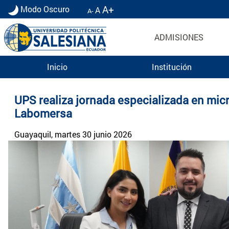
A+
Modo Oscuro
A
A-
ADMISIONES
Inicio
Institución
Noticias UPS | Actualidad Universidad Politécn
UPS realiza jornada especializada en micr
Labomersa
Guayaquil
, martes 30 junio 2026