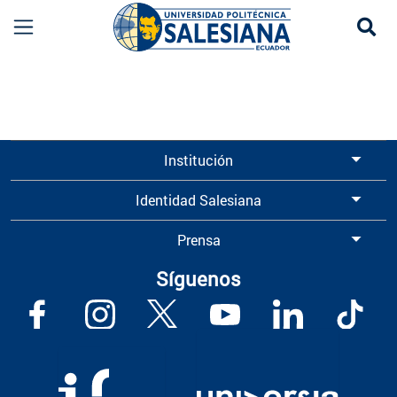
Se
Costos y Aranceles UPS | Valores y Matrículas
Institución
Identidad Salesiana
Prensa
Síguenos