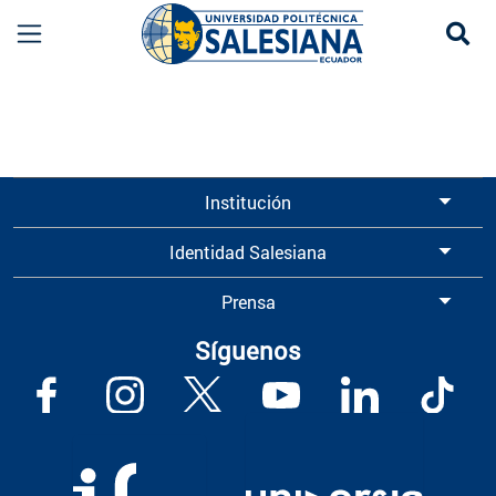
Se
Información para Graduados UPS | Universidad 
Institución
Identidad Salesiana
Prensa
Síguenos