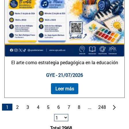
El arte como estrategia pedagógica en la educación
GYE - 21/07/2026
Leer más
1
2
3
4
5
6
7
8
...
248
Total 2968