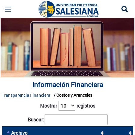
Se
Información Financiera UPS | Transparencia Ins
more
Información Financiera
Transparencia Financiera
Costos y Aranceles
Mostrar
registros
Buscar:
Archivo