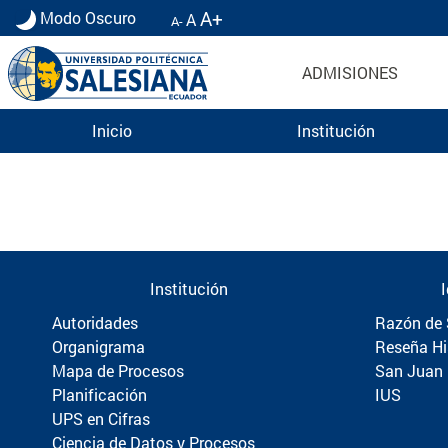
A+
Modo Oscuro
A
A-
ADMISIONES
Inicio
Institución
Información para Graduados UPS | Universidad 
Institución
Autoridades
Razón de 
Organigrama
Reseña Hi
Mapa de Procesos
San Juan
Planificación
IUS
UPS en Cifras
Ciencia de Datos y Procesos