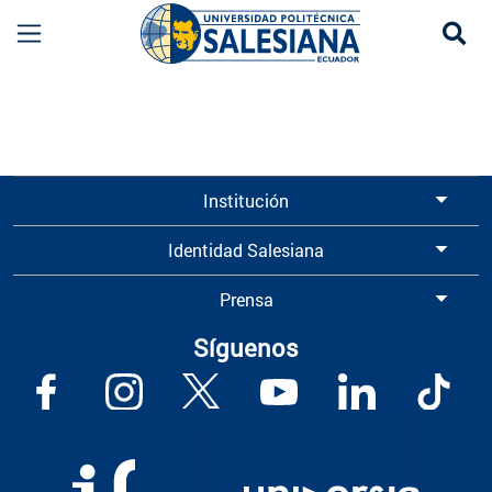
Se
Información para Graduados UPS | Universidad 
Institución
Identidad Salesiana
Prensa
Síguenos