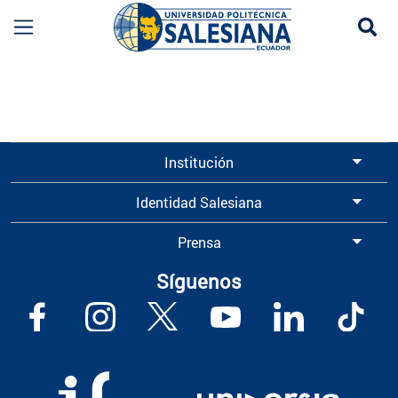
Se
Información para Graduados UPS | Universidad 
Institución
Identidad Salesiana
Prensa
Síguenos