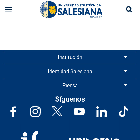
Se
Información para Graduados UPS | Universidad 
Institución
Identidad Salesiana
Prensa
Síguenos