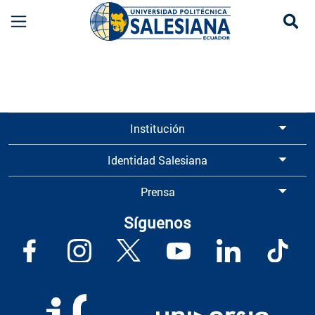
Se
Información para Graduados UPS | Universidad 
Institución
Identidad Salesiana
Prensa
Síguenos