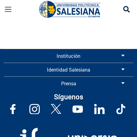
Se
Información para Graduados UPS | Universidad 
Institución
Identidad Salesiana
Prensa
Síguenos