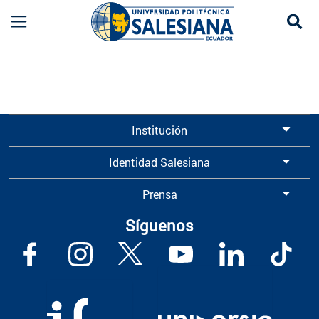
Se
Información para Graduados UPS | Universidad 
Institución
Identidad Salesiana
Prensa
Síguenos