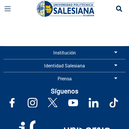
Se
Información para Graduados UPS | Universidad 
Institución
Identidad Salesiana
Prensa
Síguenos