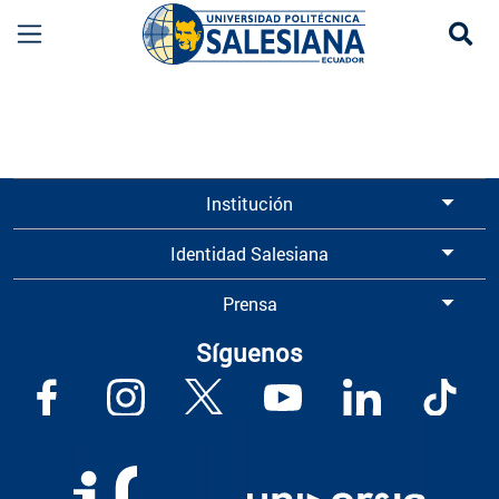
Se
Información para Graduados UPS | Universidad 
Institución
Identidad Salesiana
Prensa
Síguenos