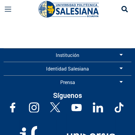
Se
Información para Graduados UPS | Universidad 
Institución
Identidad Salesiana
Prensa
Síguenos