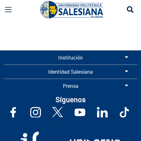
Se
Información para Graduados UPS | Universidad 
Institución
Identidad Salesiana
Prensa
Síguenos