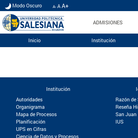
A+
Modo Oscuro
A
A-
ADMISIONES
Inicio
Institución
Información para Graduados UPS | Universidad 
Institución
Autoridades
Razón de 
Organigrama
Reseña Hi
Mapa de Procesos
San Juan
Planificación
IUS
UPS en Cifras
Ciencia de Datos y Procesos