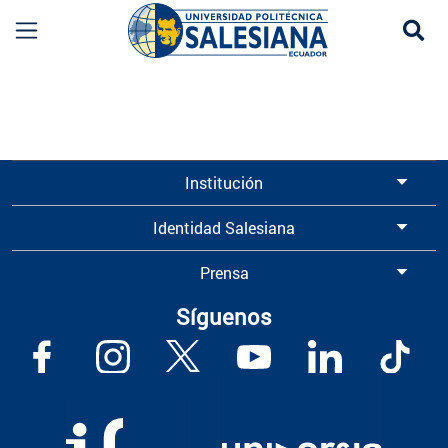
Se
Información para Graduados UPS | Universidad 
Institución
Identidad Salesiana
Prensa
Síguenos