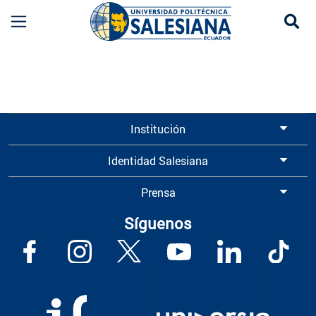
Se
Información para Graduados UPS | Universidad 
Institución
Identidad Salesiana
Prensa
Síguenos