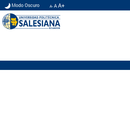
A+
Modo Oscuro
A
A-
Información para Graduados UPS | Universidad 