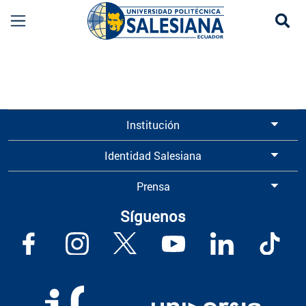
Se
Información para Graduados UPS | Universidad 
Institución
Identidad Salesiana
Prensa
Síguenos