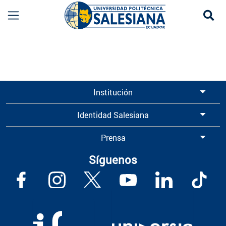
Se
Información para Graduados UPS | Universidad 
Institución
Identidad Salesiana
Prensa
Síguenos