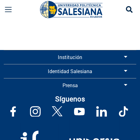
Se
Información para Graduados UPS | Universidad 
Institución
Identidad Salesiana
Prensa
Síguenos