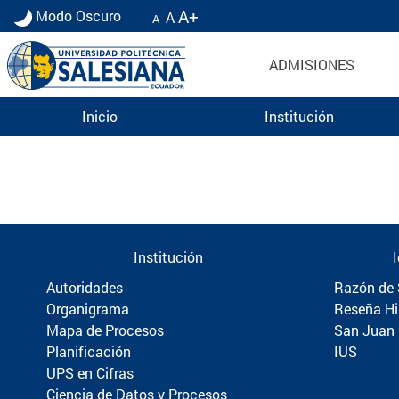
A+
Modo Oscuro
A
A-
ADMISIONES
Inicio
Institución
Información para Graduados UPS | Universidad 
Institución
Autoridades
Razón de 
Organigrama
Reseña Hi
Mapa de Procesos
San Juan
Planificación
IUS
UPS en Cifras
Ciencia de Datos y Procesos