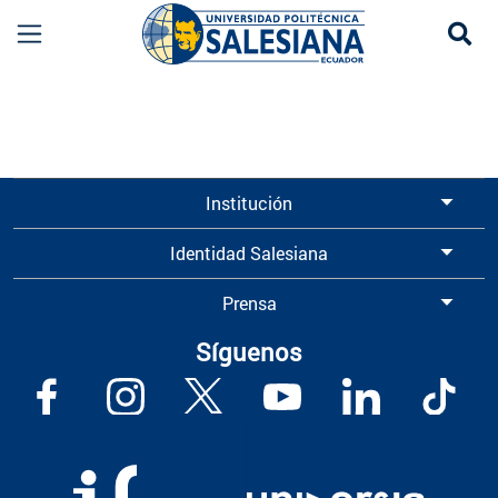
Se
Información para Graduados UPS | Universidad 
Institución
Identidad Salesiana
Prensa
Síguenos