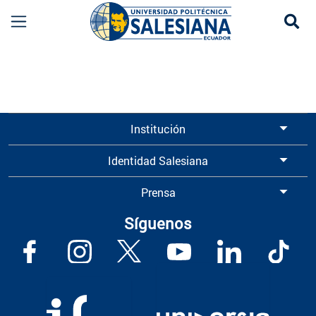
Se
Información para Graduados UPS | Universidad 
Institución
Identidad Salesiana
Prensa
Síguenos