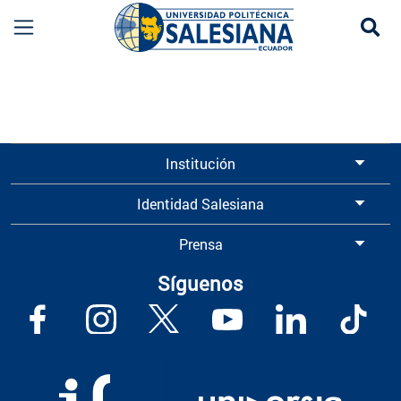
Se
Información para Graduados UPS | Universidad 
Institución
Identidad Salesiana
Prensa
Síguenos