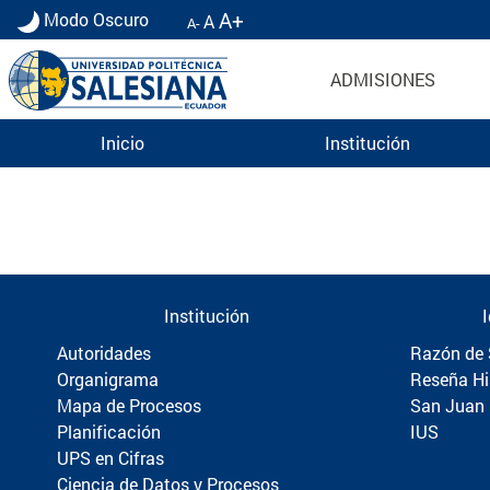
A+
Modo Oscuro
A
A-
ADMISIONES
Inicio
Institución
Información para Graduados UPS | Universidad 
Institución
Autoridades
Razón de 
Organigrama
Reseña Hi
Mapa de Procesos
San Juan
Planificación
IUS
UPS en Cifras
Ciencia de Datos y Procesos