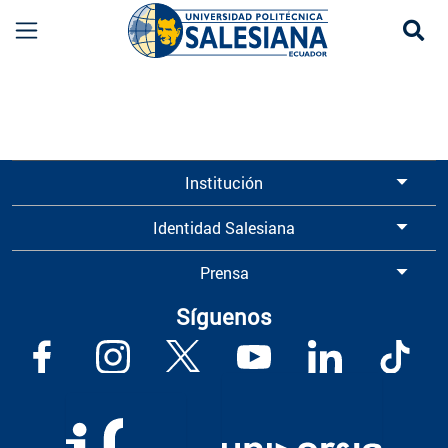
Se
Información para Graduados UPS | Universidad 
Institución
Identidad Salesiana
Prensa
Síguenos