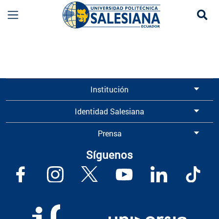
Se
Información para Graduados UPS | Universidad 
Institución
Identidad Salesiana
Prensa
Síguenos