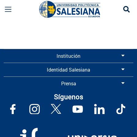
Se
Información para Graduados UPS | Universidad 
Institución
Identidad Salesiana
Prensa
Síguenos