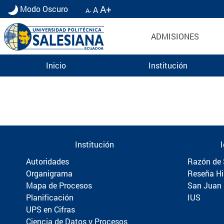
A+
Modo Oscuro
A
A-
ADMISIONES
Inicio
Institución
Información para Graduados UPS | Universidad 
Institución
Autoridades
Razón de 
Organigrama
Reseña Hi
Mapa de Procesos
San Juan
Planificación
IUS
UPS en Cifras
Ciencia de Datos y Procesos