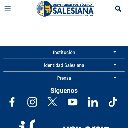
Se
Información para Graduados UPS | Universidad 
Institución
Identidad Salesiana
Prensa
Síguenos