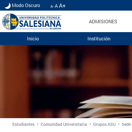
A+
Modo Oscuro
A
A-
ADMISIONES
Inicio
Institución
Club de Robótica Guayaquil | Grupo ASU Acad
more
Estudiantes
Comunidad Universitaria
Grupos ASU
Sede