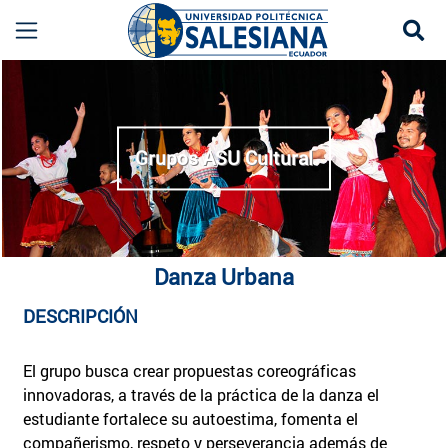
Se
Danza Urbana UPS Quito | Expresión Artística y
more
Grupos ASU Cultural
Danza Urbana
DESCRIPCIÓN
El grupo busca crear propuestas coreográficas
innovadoras, a través de la práctica de la danza el
estudiante fortalece su autoestima, fomenta el
compañerismo, respeto y perseverancia además de