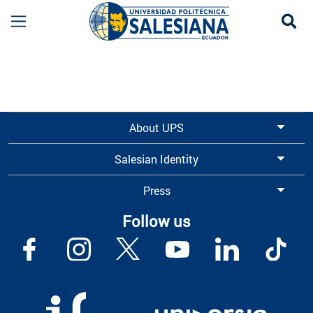
Se
Información para Graduados UPS | Universidad 
About UPS
Salesian Identity
Press
Follow us