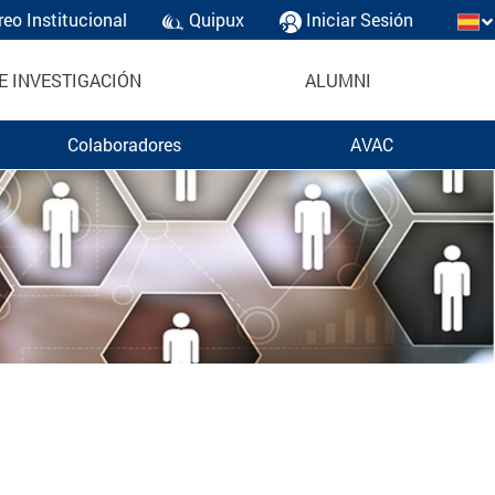
reo Institucional
Quipux
Iniciar Sesión
E INVESTIGACIÓN
ALUMNI
Colaboradores
AVAC