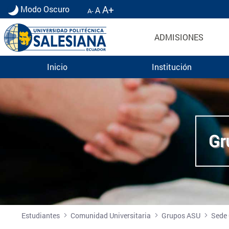
A+
Modo Oscuro
A
A-
ADMISIONES
Inicio
Institución
Grupo Misionero de Sonrisas | Voluntariado Est
more
Gr
Estudiantes
Comunidad Universitaria
Grupos ASU
Sede