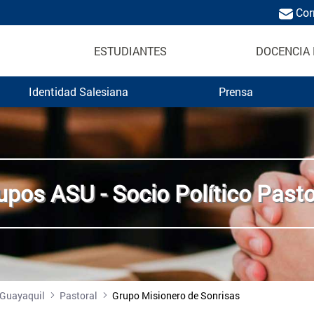
Cor
ESTUDIANTES
DOCENCIA 
Identidad Salesiana
Prensa
udiantil UPS
upos ASU - Socio Político Pasto
 Guayaquil
Pastoral
Grupo Misionero de Sonrisas